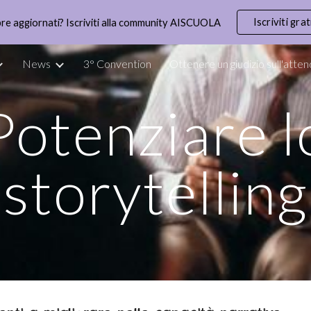
Iscriviti grat
re aggiornati? Iscriviti alla community AISCUOLA
ip to main content
Skip to navigat
News
3° Convention
Potenziare l
storytelling