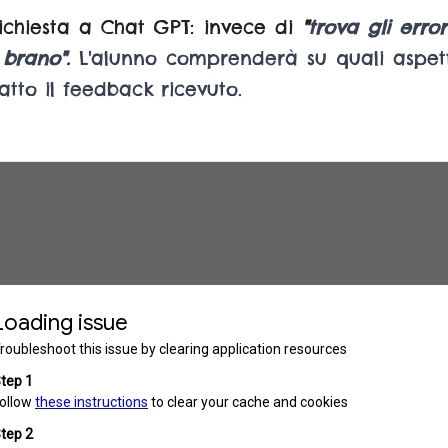
ichiesta a Chat GPT: invece di
"
trova gli error
e brano".
L'alunno comprenderà su quali aspett
to il feedback ricevuto.