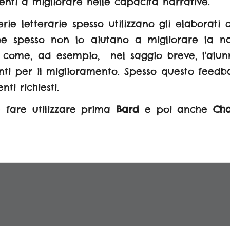
nti a migliorare nelle capacità narrative.
rie letterarie spesso utilizzano gli elaborati
che spesso non lo aiutano a migliorare la n
 come, ad esempio, nel saggio breve, l'alunn
nti per il miglioramento. Spesso questo feedba
ti richiesti.
fare utilizzare prima
Bard
e poi anche
Ch