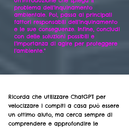
un'introduzione che spiega il
problema dell'inquinamento
ambientale. Poi, passa ai principali
fattori responsabili dell'inquinamento
e le sue conseguenze. Infine, concludi
con delle soluzioni possibili e
l'importanza di agire per proteggere
l'ambiente."
Ricorda che utilizzare ChatGPT per
velocizzare i compiti a casa può essere
un ottimo aiuto, ma cerca sempre di
comprendere e approfondire le